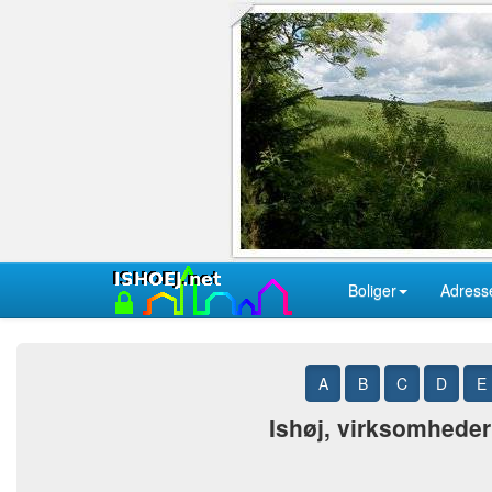
Boliger
Adress
A
B
C
D
E
Ishøj, virksomheder 