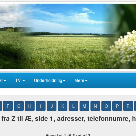
er
TV
Underholdning
Mere
F
G
H
I
J
K
L
M
N
O
P
R
fra Z til Æ, side 1, adresser, telefonnumre,
Viser fra 1 til 3 ud af 3