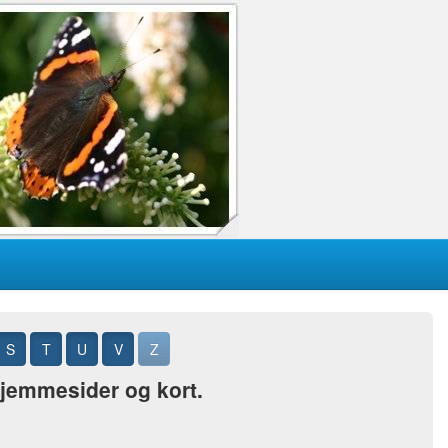
S
T
U
V
Z
 hjemmesider og kort.