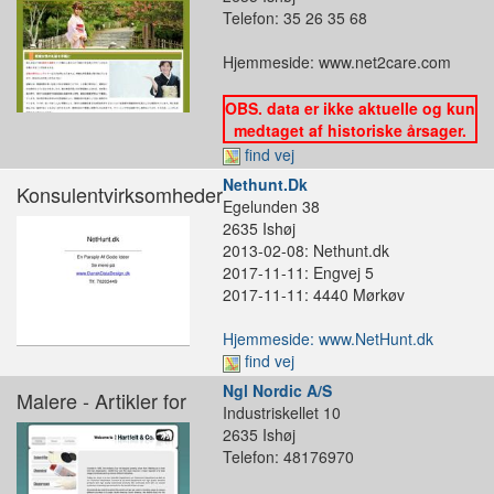
Telefon: 35 26 35 68
Hjemmeside: www.net2care.com
OBS. data er ikke aktuelle og kun
medtaget af historiske årsager.
find vej
Nethunt.Dk
Konsulentvirksomheder
Egelunden 38
2635 Ishøj
2013-02-08: Nethunt.dk
2017-11-11: Engvej 5
2017-11-11: 4440 Mørkøv
Hjemmeside: www.NetHunt.dk
find vej
Ngl Nordic A/S
Malere - Artikler for
Industriskellet 10
2635 Ishøj
Telefon: 48176970