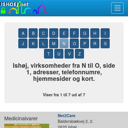
Toggl
navig
A
B
C
D
E
F
G
H
I
J
K
L
M
N
O
P
R
S
T
U
V
Z
Ishøj, virksomheder fra N til O, side
1, adresser, telefonnumre,
hjemmesider og kort.
Viser fra 1 til 7 ud af 7
Net2Care
Medicinalvarer
Baldersbækvej 2, 2.
2635 Ishøj