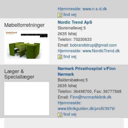
Hjemmeside: www.n-s-d.dk
find vej
Nordic Trend ApS
Møbelforretninger
Storemøllevej 5
2635 Ishøj
Telefon: 70230633
Email:
bobrandstrup@gmail.com
Hjemmeside: www.NordicTrend.dk
find vej
Nørmark Privathospital v/Finn
Læger &
Nørmark
Speciallæger
Baldersbækvej 5
2635 Ishøj
Telefon: 36498700, Fax: 36777568
Email:
Finn@normarkklinik.dk
Hjemmeside:
www.klinikguiden.dk/profil/3979/
find vej