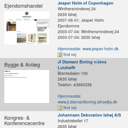
Jesper Holm of Copenhagen
Ejendomshandel
Winthersmindevej 24
2635 Ishøj
2007-06-01: Jesper Holm
Ejendomme
2003-07-04: Winthersmindevej 24
2003-07-04: 2635 Ishøj
Hjemmeside: www.jesper-holm.dk
find vej
Jl Diamant Boring v/Jens
Bygge & Anlæg
Lutzhøfft
Brentedalen 100
2635 Ishøj
Telefon: 43993338
Hjemmeside:
www.jl.diamantboring.ishoejby.dk
find vej
Johannsen Dekoration Ishøj A/S
Kongres- &
Industriskellet 17
Konferencecentre
2635 Ishøj