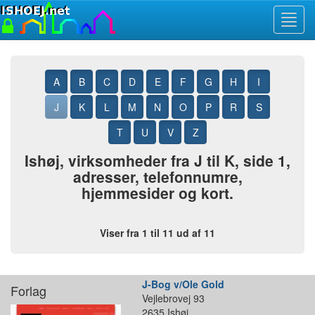
Toggl
navig
A
B
C
D
E
F
G
H
I
J
K
L
M
N
O
P
R
S
T
U
V
Z
Ishøj, virksomheder fra J til K, side 1,
adresser, telefonnumre,
hjemmesider og kort.
Viser fra 1 til 11 ud af 11
J-Bog v/Ole Gold
Forlag
Vejlebrovej 93
2635 Ishøj