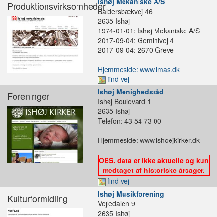
Ishøj Mekaniske A/S
Produktionsvirksomheder
Baldersbækvej 46
2635 Ishøj
1974-01-01: Ishøj Mekaniske A/S
2017-09-04: Geminivej 4
2017-09-04: 2670 Greve
Hjemmeside: www.imas.dk
find vej
Ishøj Menighedsråd
Foreninger
Ishøj Boulevard 1
2635 Ishøj
Telefon: 43 54 73 00
Hjemmeside: www.ishoejkirker.dk
OBS. data er ikke aktuelle og kun
medtaget af historiske årsager.
find vej
Ishøj Musikforening
Kulturformidling
Vejledalen 9
2635 Ishøj