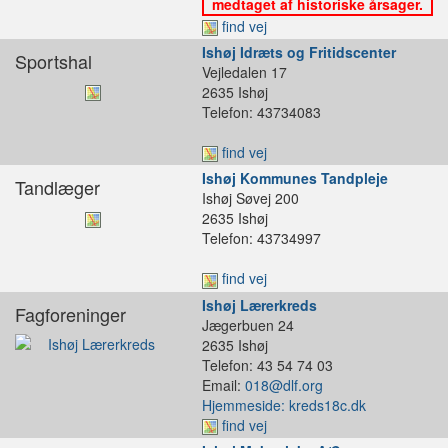
medtaget af historiske årsager.
find vej
Ishøj Idræts og Fritidscenter
Sportshal
Vejledalen 17
2635 Ishøj
Telefon: 43734083
find vej
Ishøj Kommunes Tandpleje
Tandlæger
Ishøj Søvej 200
2635 Ishøj
Telefon: 43734997
find vej
Ishøj Lærerkreds
Fagforeninger
Jægerbuen 24
2635 Ishøj
Telefon: 43 54 74 03
Email:
018@dlf.org
Hjemmeside: kreds18c.dk
find vej