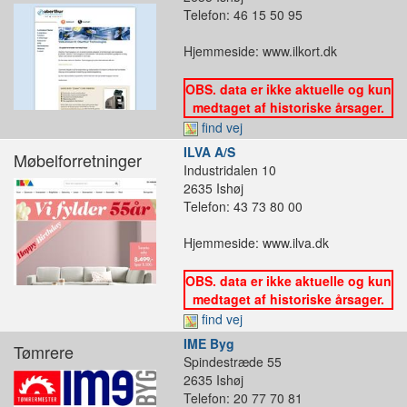
Telefon: 46 15 50 95
Hjemmeside: www.ilkort.dk
OBS. data er ikke aktuelle og kun
medtaget af historiske årsager.
find vej
ILVA A/S
Møbelforretninger
Industridalen 10
2635 Ishøj
Telefon: 43 73 80 00
Hjemmeside: www.ilva.dk
OBS. data er ikke aktuelle og kun
medtaget af historiske årsager.
find vej
IME Byg
Tømrere
Spindestræde 55
2635 Ishøj
Telefon: 20 77 70 81