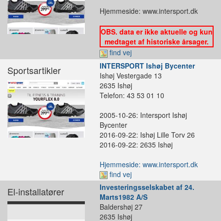
Hjemmeside: www.intersport.dk
OBS. data er ikke aktuelle og kun
medtaget af historiske årsager.
find vej
INTERSPORT Ishøj Bycenter
Sportsartikler
Ishøj Vestergade 13
2635 Ishøj
Telefon: 43 53 01 10
2005-10-26: Intersport Ishøj
Bycenter
2016-09-22: Ishøj Lille Torv 26
2016-09-22: 2635 Ishøj
Hjemmeside: www.intersport.dk
find vej
Investeringsselskabet af 24.
El-installatører
Marts1982 A/S
Baldershøj 27
2635 Ishøj