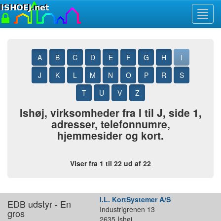
Toggl
navig
A
B
C
D
E
F
G
H
I
J
K
L
M
N
O
P
R
S
T
U
V
Z
Ishøj, virksomheder fra I til J, side 1,
adresser, telefonnumre,
hjemmesider og kort.
Viser fra 1 til 22 ud af 22
I.L. KortSystemer A/S
EDB udstyr - En
Industrigrenen 13
gros
2635 Ishøj