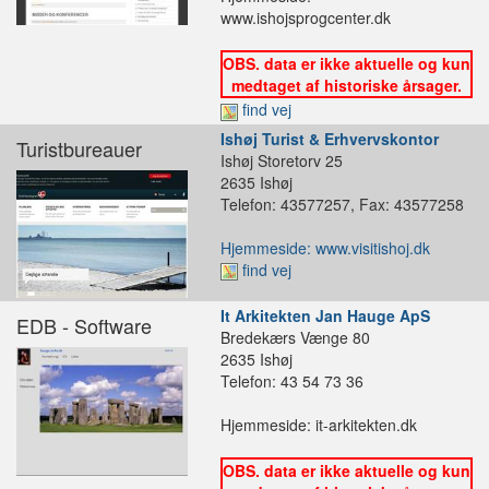
www.ishojsprogcenter.dk
OBS. data er ikke aktuelle og kun
medtaget af historiske årsager.
find vej
Ishøj Turist & Erhvervskontor
Turistbureauer
Ishøj Storetorv 25
2635 Ishøj
Telefon: 43577257, Fax: 43577258
Hjemmeside: www.visitishoj.dk
find vej
It Arkitekten Jan Hauge ApS
EDB - Software
Bredekærs Vænge 80
2635 Ishøj
Telefon: 43 54 73 36
Hjemmeside: it-arkitekten.dk
OBS. data er ikke aktuelle og kun