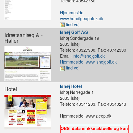
Telefon: 43542756
Hjemmeside:
www.hundigeapotek.dk
find vej
Ishøj Golf A/S
Idrætsanlæg & -
Ishøj Søndergade 19
Haller
2635 Ishøj
Telefon: 43327900, Fax: 43742330
Email:
info@ishojgolf.dk
Hjemmeside: www.ishojgolf.dk
find vej
Ishøj Hotel
Hotel
Ishøj Nørregade 1
2635 Ishøj
Telefon: 43541233, Fax: 43540243
Hjemmeside: www.zleep.dk
OBS. data er ikke aktuelle og kun