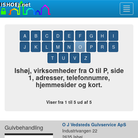
Toggl
navig
A
B
C
D
E
F
G
H
I
J
K
L
M
N
O
P
R
S
T
U
V
Z
Ishøj, virksomheder fra O til P, side
1, adresser, telefonnumre,
hjemmesider og kort.
Viser fra 1 til 5 ud af 5
O J Vedsteds Gulvservice ApS
Gulvbehandling
Industrivangen 22
2635 Ishøj