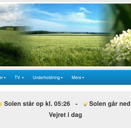
er
TV
Underholdning
Mere
Solen står op kl. 05:26 -
Solen går ned 
Vejret i dag