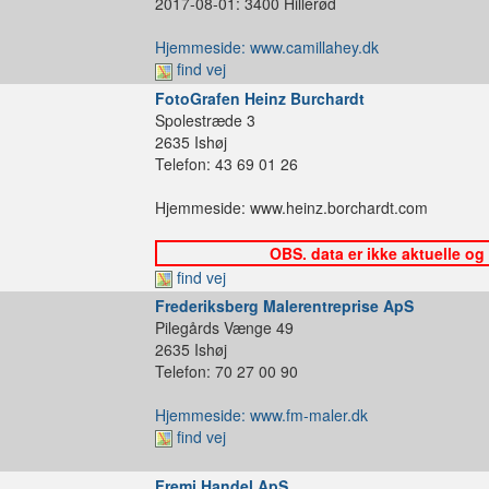
2017-08-01: 3400 Hillerød
Hjemmeside: www.camillahey.dk
find vej
FotoGrafen Heinz Burchardt
Spolestræde 3
2635 Ishøj
Telefon: 43 69 01 26
Hjemmeside: www.heinz.borchardt.com
OBS. data er ikke aktuelle og
find vej
Frederiksberg Malerentreprise ApS
Pilegårds Vænge 49
2635 Ishøj
Telefon: 70 27 00 90
Hjemmeside: www.fm-maler.dk
find vej
Fremi Handel ApS