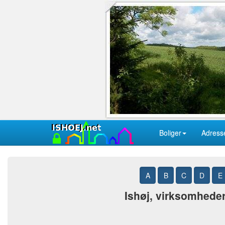
Boliger
Adress
A
B
C
D
E
Ishøj, virksomheder 