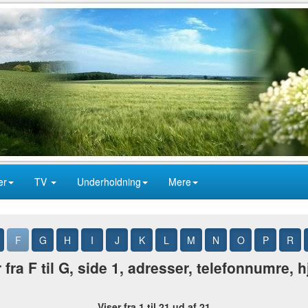
er
TV
Underholdning
Mere
F
G
H
I
J
K
L
M
N
O
P
R
fra F til G, side 1, adresser, telefonnumre,
Viser fra 1 til 21 ud af 21