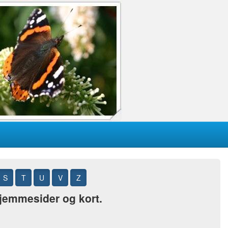
S
T
U
V
Z
 hjemmesider og kort.