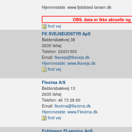
Hjemmeside: www.fjeldsted-larsen.dk
OBS. data er ikke aktuelle og
find vej
FK SVEJSEUDSTYR ApS
Baldersbækvej 38
2635 Ishøj
Telefon: 22431303
Email:
fksvejs@fksvejs.dk
Hjemmeside: www.fksvejs.dk
find vej
Flexima A/S
Baldersbækvej 13
2635 Ishøj
Telefon: 46 73 28 60
Email:
flexima@flexima.dk
Hjemmeside: www.Flexima.dk
find vej
Fohlmann El-service ApS