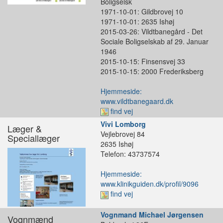
Boligselsk
1971-10-01: Gildbrovej 10
1971-10-01: 2635 Ishøj
2015-03-26: Vildtbanegård - Det
Sociale Boligselskab af 29. Januar
1946
2015-10-15: Finsensvej 33
2015-10-15: 2000 Frederiksberg
Hjemmeside:
www.vildtbanegaard.dk
find vej
Vivi Lomborg
Læger &
Vejlebrovej 84
Speciallæger
2635 Ishøj
Telefon: 43737574
Hjemmeside:
www.klinikguiden.dk/profil/9096
find vej
Vognmand Michael Jørgensen
Vognmænd