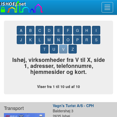
Toggl
navig
A
B
C
D
E
F
G
H
I
J
K
L
M
N
O
P
R
S
T
U
V
Z
Ishøj, virksomheder fra V til X, side
1, adresser, telefonnumre,
hjemmesider og kort.
Viser fra 1 til 10 ud af 10
Vagn's Turist A/S - CPH
Transport
Baldershøj 3
2635 Ishøj