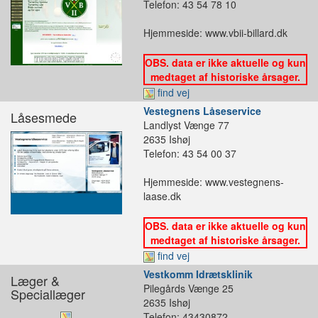
Telefon: 43 54 78 10
Hjemmeside: www.vbii-billard.dk
OBS. data er ikke aktuelle og kun
medtaget af historiske årsager.
find vej
Vestegnens Låseservice
Låsesmede
Landlyst Vænge 77
2635 Ishøj
Telefon: 43 54 00 37
Hjemmeside: www.vestegnens-
laase.dk
OBS. data er ikke aktuelle og kun
medtaget af historiske årsager.
find vej
Vestkomm Idrætsklinik
Læger &
Pilegårds Vænge 25
Speciallæger
2635 Ishøj
Telefon: 43430872